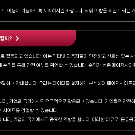
트 이용이 가능하도록 노력하시길 바랍니다. 먹튀 예방을 위한 노력은 
할까?
 활용되고 있습니다. 이는 인터넷 이용자들이 안전하고 신뢰성 있는 사이
 순위를 통해 안전 여부를 확인할 수 있습니다. 순위가 높은 메이저사
달하고 안내합니다. 우리는 데이터를 철저하게 분석하여 메이저사이트의 
니라, 기업과 국가에서도 적극적으로 활용되고 있습니다. 기업들은 안전하
 사이트를 검열할 수 있습니다.
니라, 기업과 국가에서도 중요한 역할을 합니다. 이러한 이유로, 몽글몽