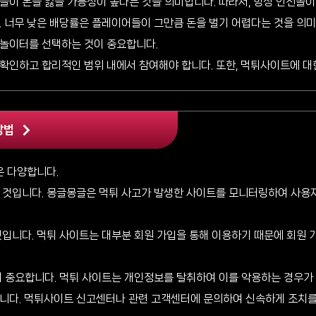
들이 돈을 잃을 가능성이 높다는 것을 의미합니다. 따라서, 항상 안전놀이
. 너무 낮은 배당률은 플레이어들이 그만큼 돈을 벌기 어렵다는 것을 의미
전놀이터를 선택하는 것이 중요합니다.
확인하고 합리적인 범위 내에서 참여해야 합니다. 또한, 먹튀사이트에 대
방법
 다양합니다.
는 것입니다. 몽글몽글은 먹튀 사고가 발생한 사이트를 모니터링하여 사용
것입니다. 먹튀 사이트는 대부분 회원 가입을 통해 이용하기 때문에 회원 
이 중요합니다. 먹튀 사이트는 개인정보를 탈취하여 이를 악용하는 경우가 
니다. 먹튀사이트 신고센터나 관련 고객센터에 문의하여 신속하게 조치를