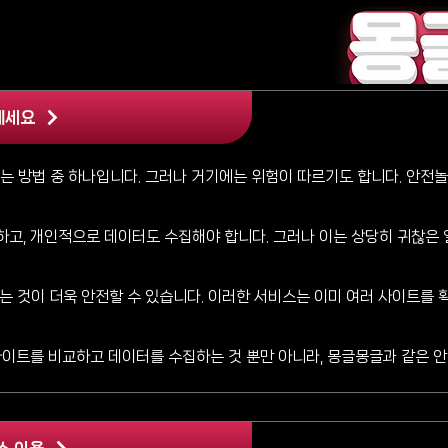
계세요
는 방법 중 하나입니다. 그러나 거기에는 위험이 따르기도 합니다. 안전
고, 개인적으로 데이터도 수집해야 합니다. 그러나 이는 상당히 귀찮은 
는 것이 더욱 안전할 수 있습니다. 이러한 서비스는 이미 여러 사이트를
사이트를 비교하고 데이터를 수집하는 것 뿐만 아니라, 몽글몽글과 같은 