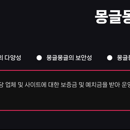
몽글몽
의 다양성
몽글몽글의 보안성
몽글
당 업체 및 사이트에 대한 보증금 및 예치금을 받아 운